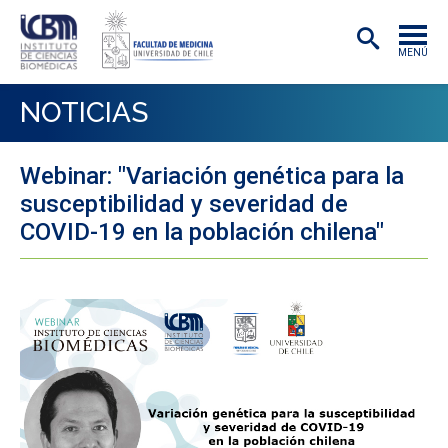
MENÚ
INSTITUTO
NOTICIAS
ACADÉMICAS/OS
Webinar: "Variación genética para la
INVESTIGACIÓN
susceptibilidad y severidad de
PREGRADO
COVID-19 en la población chilena"
POSTGRADO
PUBLICACIONES
EXTENSIÓN