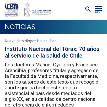
MENÚ
INSTITUTO
NOTICIAS
ACADÉMICAS/OS
Nuevo libro disponible en línea
INVESTIGACIÓN
Instituto Nacional del Tórax: 70 años
PREGRADO
al servicio de la salud de Chile
POSTGRADO
Los doctores Manuel Oyarzún y Francisco
Arancibia, profesores titular y agregado de
PUBLICACIONES
la Facultad de Medicina, respectivamente,
son los autores de este texto que recoge el
EXTENSIÓN
aporte que ha hecho este recinto
asistencial al país desde mediados del
siglo XX, en su calidad de centro nacional
de referencia de enfermedades