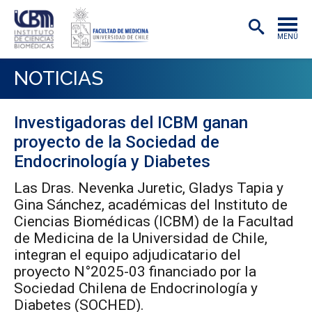
MENÚ
INSTITUTO
NOTICIAS
ACADÉMICAS/OS
Investigadoras del ICBM ganan
INVESTIGACIÓN
proyecto de la Sociedad de
PREGRADO
Endocrinología y Diabetes
Las Dras. Nevenka Juretic, Gladys Tapia y
POSTGRADO
Gina Sánchez, académicas del Instituto de
PUBLICACIONES
Ciencias Biomédicas (ICBM) de la Facultad
de Medicina de la Universidad de Chile,
EXTENSIÓN
integran el equipo adjudicatario del
proyecto N°2025-03 financiado por la
Sociedad Chilena de Endocrinología y
Diabetes (SOCHED).