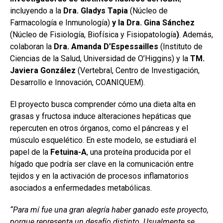
incluyendo a la
Dra. Gladys Tapia
(Núcleo de
Farmacología e Inmunología)
y la Dra. Gina Sánchez
(Núcleo de Fisiología, Biofísica y Fisiopatología
)
. Además,
colaboran la
Dra. Amanda D’Espessailles
(Instituto de
Ciencias de la Salud, Universidad de O’Higgins) y la
TM.
Javiera González
(Vertebral, Centro de Investigación,
Desarrollo e Innovación, COANIQUEM).
El proyecto busca comprender cómo una dieta alta en
grasas y fructosa induce alteraciones hepáticas que
repercuten en otros órganos, como el páncreas y el
músculo esquelético. En este modelo, se estudiará el
papel de la
Fetuina-A
, una proteína producida por el
hígado que podría ser clave en la comunicación entre
tejidos y en la activación de procesos inflamatorios
asociados a enfermedades metabólicas.
“Para mí fue una gran alegría haber ganado este proyecto,
porque representa un desafío distinto. Usualmente se