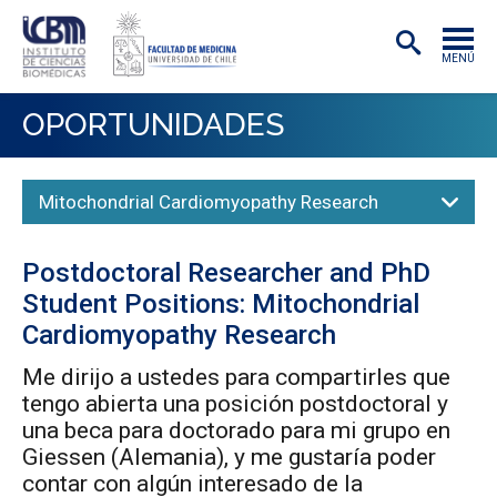
MENÚ
INSTITUTO
OPORTUNIDADES
ACADÉMICAS/OS
Mitochondrial Cardiomyopathy Research
INVESTIGACIÓN
PREGRADO
Postdoctoral Researcher and PhD
POSTGRADO
Student Positions: Mitochondrial
Cardiomyopathy Research
PUBLICACIONES
Me dirijo a ustedes para compartirles que
EXTENSIÓN
tengo abierta una posición postdoctoral y
una beca para doctorado para mi grupo en
Giessen (Alemania), y me gustaría poder
contar con algún interesado de la