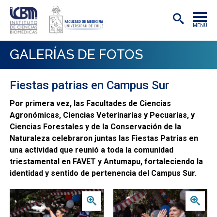
MENÚ
INSTITUTO
GALERÍAS DE FOTOS
ACADÉMICAS/OS
Fiestas patrias en Campus Sur
INVESTIGACIÓN
Por primera vez, las Facultades de Ciencias
PREGRADO
Agronómicas, Ciencias Veterinarias y Pecuarias, y
Ciencias Forestales y de la Conservación de la
POSTGRADO
Naturaleza celebraron juntas las Fiestas Patrias en
PUBLICACIONES
una actividad que reunió a toda la comunidad
triestamental en FAVET y Antumapu, fortaleciendo la
EXTENSIÓN
identidad y sentido de pertenencia del Campus Sur.
Zoom
Zoom