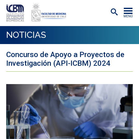
MENÚ
INSTITUTO
NOTICIAS
ACADÉMICAS/OS
Concurso de Apoyo a Proyectos de
INVESTIGACIÓN
Investigación (API-ICBM) 2024
PREGRADO
POSTGRADO
PUBLICACIONES
EXTENSIÓN