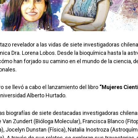
istazo revelador a las vidas de siete investigadoras chile
mica Dra. Lorena Lobos. Desde la bioquímica hasta la ast
cómo han forjado su camino en el mundo de la ciencia, de
onales.
 se llevó a cabo el lanzamiento del libro
“Mujeres Cientí
Universidad Alberto Hurtado.
las biografías de siete destacadas investigadoras chilen
te Van Zundert (Bióloga Molecular), Francisca Blanco (Fito
a), Jocelyn Dunstan (Física), Natalia Inostroza (Astroquím
. A través de sus relatos, se exploran sus trayectorias,