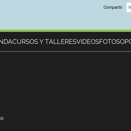
Compartir:
h
NDA
CURSOS Y TALLERES
VIDEOS
FOTOS
OP
go