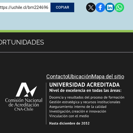
ttps://uchile.cl/bm224696
COPIAR
ORTUNIDADES
Contacto
Ubicación
Mapa del sitio