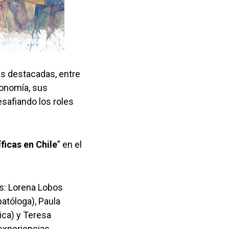
nas destacadas, entre
ronomía, sus
safiando los roles
ficas en Chile
” en el
as: Lorena Lobos
patóloga), Paula
ica) y Teresa
 experiencias