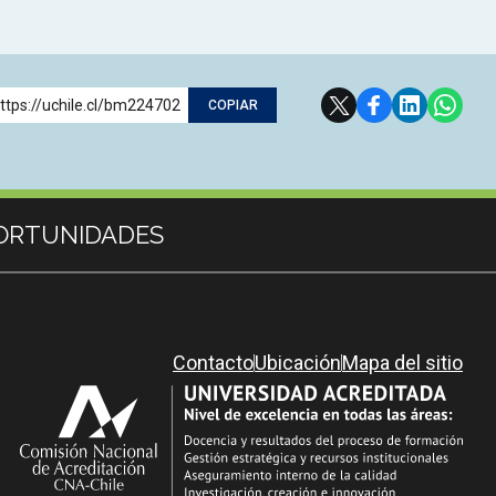
ttps://uchile.cl/bm224702
COPIAR
ORTUNIDADES
Contacto
Ubicación
Mapa del sitio