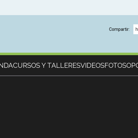
Compartir:
h
NDA
CURSOS Y TALLERES
VIDEOS
FOTOS
OP