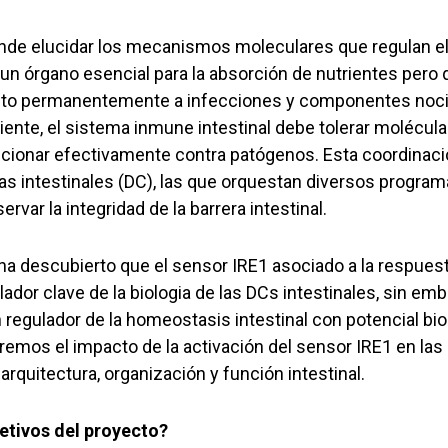
nde elucidar los mecanismos moleculares que regulan e
s un órgano esencial para la absorción de nutrientes pero
sto permanentemente a infecciones y componentes noci
nte, el sistema inmune intestinal debe tolerar molécula
ccionar efectivamente contra patógenos. Esta coordinac
cas intestinales (DC), las que orquestan diversos progra
rvar la integridad de la barrera intestinal.
ha descubierto que el sensor IRE1 asociado a la respuest
ador clave de la biologia de las DCs intestinales, sin e
 regulador de la homeostasis intestinal con potencial bi
remos el impacto de la activación del sensor IRE1 en las
rquitectura, organización y función intestinal.
etivos del proyecto?