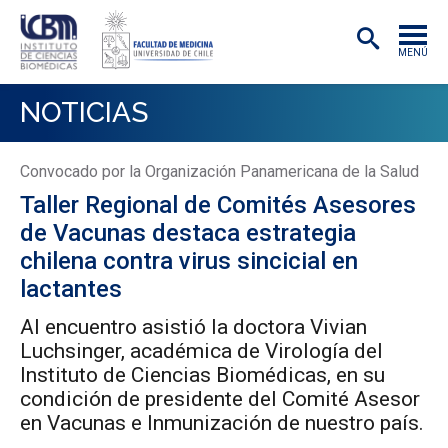
MENÚ
INSTITUTO
NOTICIAS
ACADÉMICAS/OS
Convocado por la Organización Panamericana de la Salud
INVESTIGACIÓN
Taller Regional de Comités Asesores
PREGRADO
de Vacunas destaca estrategia
chilena contra virus sincicial en
POSTGRADO
lactantes
PUBLICACIONES
Al encuentro asistió la doctora Vivian
Luchsinger, académica de Virología del
EXTENSIÓN
Instituto de Ciencias Biomédicas, en su
condición de presidente del Comité Asesor
en Vacunas e Inmunización de nuestro país.