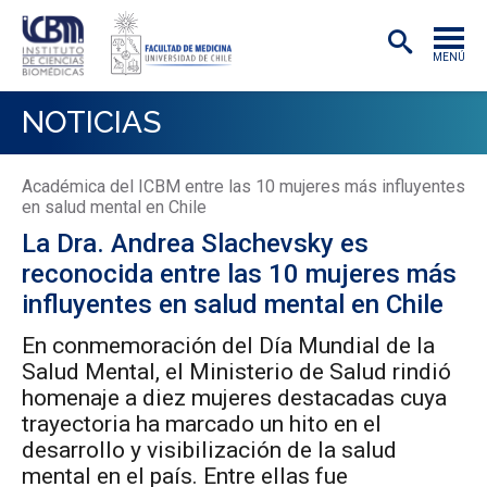
MENÚ
INSTITUTO
NOTICIAS
ACADÉMICAS/OS
Académica del ICBM entre las 10 mujeres más influyentes
INVESTIGACIÓN
en salud mental en Chile
La Dra. Andrea Slachevsky es
PREGRADO
reconocida entre las 10 mujeres más
POSTGRADO
influyentes en salud mental en Chile
PUBLICACIONES
En conmemoración del Día Mundial de la
Salud Mental, el Ministerio de Salud rindió
EXTENSIÓN
homenaje a diez mujeres destacadas cuya
trayectoria ha marcado un hito en el
desarrollo y visibilización de la salud
mental en el país. Entre ellas fue