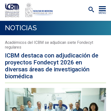
MENÚ
INSTITUTO
NOTICIAS
ACADÉMICAS/OS
Académicos del ICBM se adjudican siete Fondecyt
INVESTIGACIÓN
regulares
ICBM destaca con adjudicación de
PREGRADO
proyectos Fondecyt 2026 en
POSTGRADO
diversas áreas de investigación
biomédica
PUBLICACIONES
EXTENSIÓN