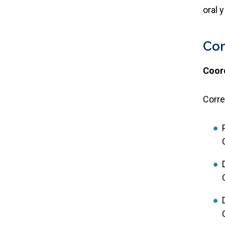
oral 
Co
Coor
Corre