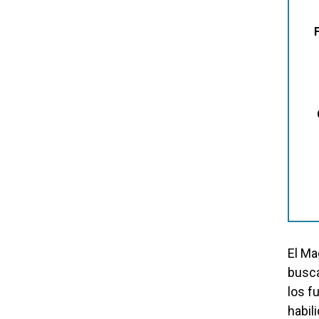
El Ma
busca
los f
habil