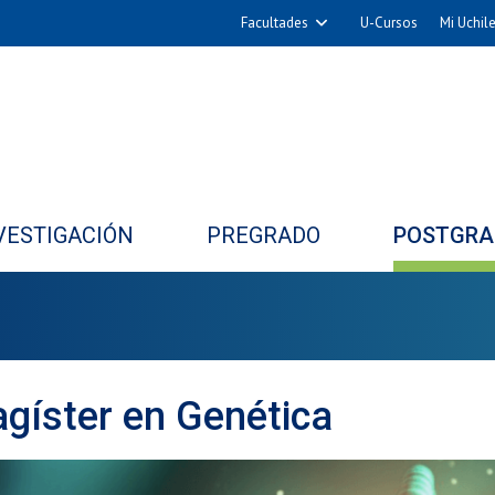
Facultades
U-Cursos
Mi Uchil
Arquitectura y Urbanismo
Ciencias
Cs. Físicas y Matemáticas
Cs. Químicas y Farmacéuticas
Cs. Veterinarias y Pecuarias
VESTIGACIÓN
PREGRADO
POSTGRA
Derecho
Filosofía y Humanidades
Medicina
Estudios Avanzados en Educación
Nutrición y Tecnología de
gíster en Genética
Alimentos