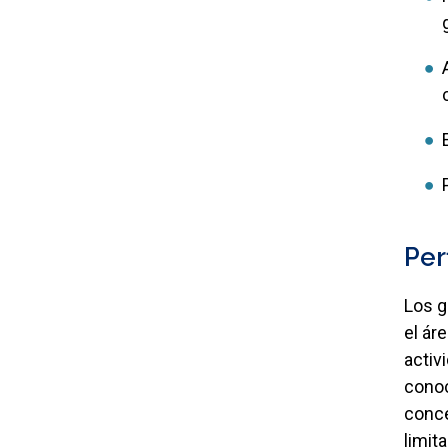
Per
Los g
el ár
activ
conoc
conce
limit