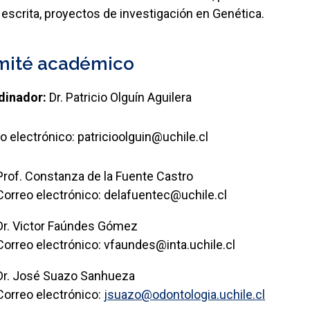
y escrita, proyectos de investigación en Genética.
mité académico
dinador:
Dr. Patricio Olguín Aguilera
o electrónico: patricioolguin@uchile.cl
Prof. Constanza de la Fuente Castro
Correo electrónico: delafuentec@uchile.cl
Dr. Victor Faúndes Gómez
Correo electrónico: vfaundes@inta.uchile.cl
Dr. José Suazo Sanhueza
Correo electrónico:
jsuazo@odontologia.uchile.cl