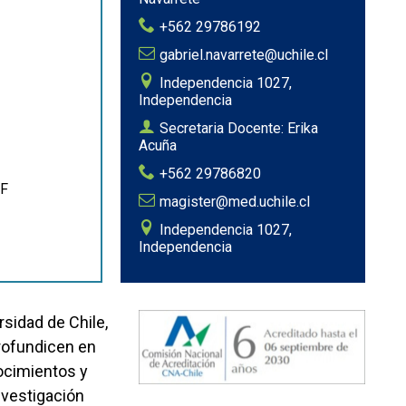
+562 29786192
gabriel.navarrete@uchile.cl
Independencia 1027,
Independencia
Secretaria Docente: Erika
Acuña
+562 29786820
UF
magister@med.uchile.cl
Independencia 1027,
Independencia
rsidad de Chile,
profundicen en
ocimientos y
nvestigación