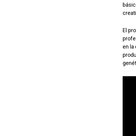
básic
creat
El pr
profe
en la
produ
genét