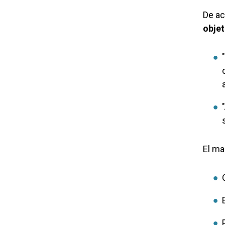
De ac
objet
El ma