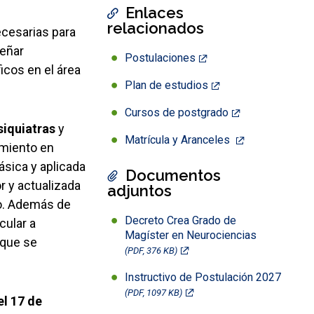
Enlaces
relacionados
ecesarias para
señar
Postulaciones
icos en el área
Plan de estudios
Cursos de postgrado
siquiatras
y
Matrícula y Aranceles
imiento en
ásica y aplicada
Documentos
r y actualizada
adjuntos
o. Además de
Decreto Crea Grado de
cular a
Magíster en Neurociencias
 que se
(PDF, 376 KB)
Instructivo de Postulación 2027
(PDF, 1097 KB)
el 17 de