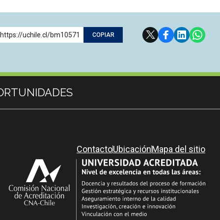
https://uchile.cl/bm10571
COPIAR
ORTUNIDADES
Contacto
Ubicación
Mapa del sitio