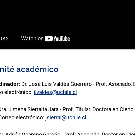
mité académico
dinador:
Dr. José Luis Valdés Guerrero - Prof. Asociado
o electrónico:
jlvaldes@uchile.cl
Dra. Jimena Sierralta Jara - Prof. Titular. Doctora en Cien
Correo electrónico:
jsierral@uchile.cl
Dr. Adrián Ocampo Garcés - Prof. Asociado. Doctor en Ci