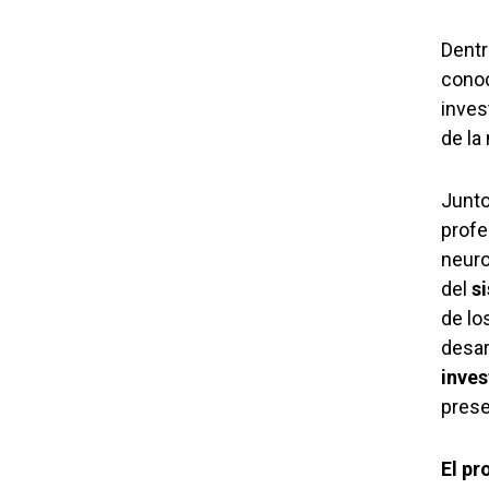
Dentr
conoc
inves
de la
Junto
profe
neuro
del
s
de lo
desar
inves
prese
El pr