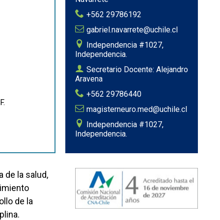
+562 29786192
gabriel.navarrete@uchile.cl
Independencia #1027,
Independencia.
Secretario Docente: Alejandro
Aravena
+562 29786440
F.
magisterneuro.med@uchile.cl
Independencia #1027,
Independencia.
 de la salud,
cimiento
llo de la
plina.