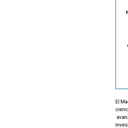
El Ma
cienc
avanz
inves