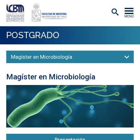
MENÚ
INSTITUTO
POSTGRADO
ACADÉMICAS/OS
Magíster en Microbiología
INVESTIGACIÓN
PREGRADO
Magíster en Microbiología
POSTGRADO
PUBLICACIONES
EXTENSIÓN
Presentación