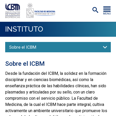
MENÚ
INSTITUTO
INSTITUTO
ACADÉMICAS/OS
Sobre el ICBM
INVESTIGACIÓN
PREGRADO
Sobre el ICBM
POSTGRADO
Desde la fundación del ICBM, la solidez en la formación
disciplinar y en ciencias biomédicas, así como la
PUBLICACIONES
enseñanza práctica de las habilidades clínicas, han sido
EXTENSIÓN
plasmadas y articuladas por su sello, con un claro
compromiso con el servicio público. La Facultad de
Medicina, de la cual el ICBM hace parte integral, cultiva
activamente un ambiente universitario que promueve los